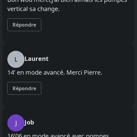
vertical sa change.
Répondre
Laurent
L
14’ en mode avancé. Merci Pierre.
Répondre
Job
J
16’06 en mode avancé avec pompes