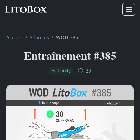
Accueil
Séances
WOD 385
Entraînement #385
29
Full body