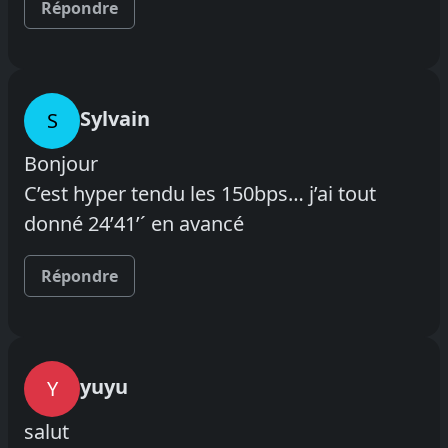
Répondre
Sylvain
S
Bonjour
C’est hyper tendu les 150bps… j’ai tout
donné 24’41’´ en avancé
Répondre
yuyu
Y
salut