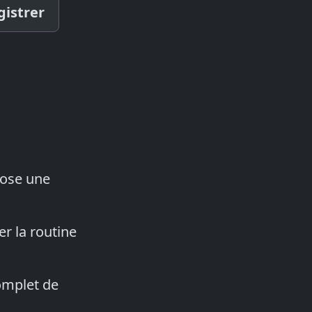
gistrer
opose une
r la routine
complet de