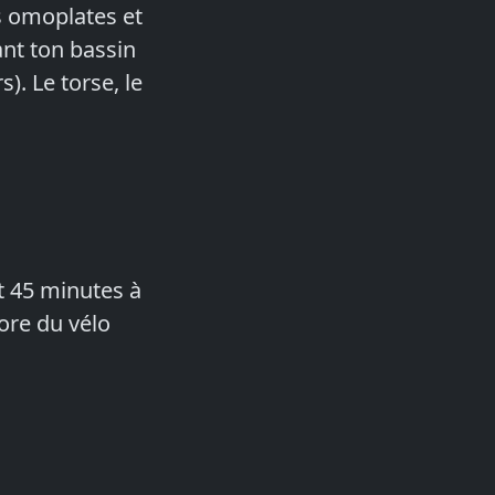
es omoplates et
ant ton bassin
s). Le torse, le
nt 45 minutes à
core du vélo