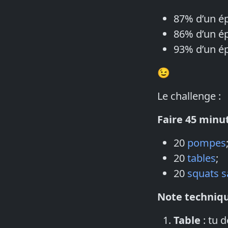
87% d’un é
86% d’un ép
93% d’un ép
😉
Le challenge :
Faire 45 minut
20
pompes
20
tables
;
20
squats s
Note techniqu
Table
: tu d