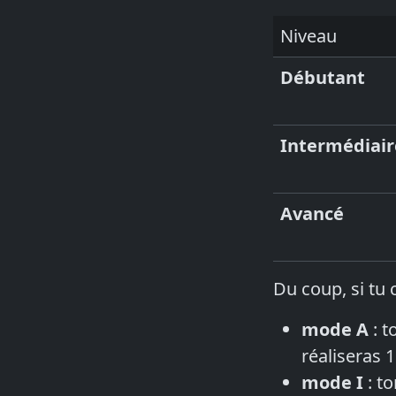
Niveau
Débutant
Intermédiair
Avancé
Du coup, si tu c
mode A
: t
réaliseras 
mode I
: to