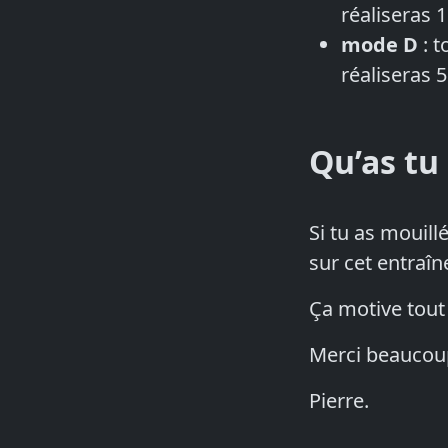
réaliseras 
mode D
: t
réaliseras 
Qu’as tu
Si tu as mouill
sur cet entraî
Ça motive tout
Merci beaucou
Pierre.