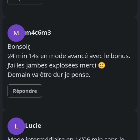
m4c6m3
M
Bonsoir,
24 min 14s en mode avancé avec le bonus.
J’ai les jambes explosées merci 🙂
Demain va être dur je pense.
Répondre
Lucie
L
Mode intermédiaire en 14’06 min sans le