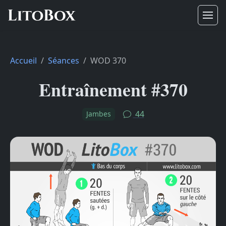
Accueil
Séances
WOD 370
Entraînement #370
44
Jambes