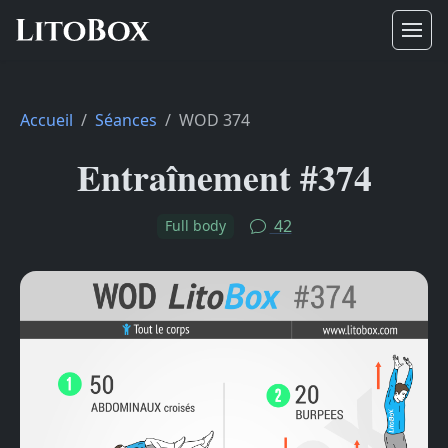
Accueil
Séances
WOD 374
Entraînement #374
42
Full body