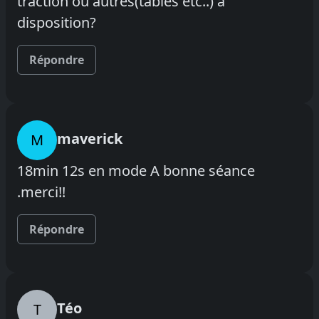
traction ou autres(tables etc..) à
disposition?
Répondre
maverick
M
18min 12s en mode A bonne séance
.merci!!
Répondre
Téo
T