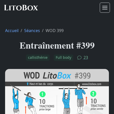
Accueil
Séances
WOD 399
Entraînement #399
23
callisthénie
Full body