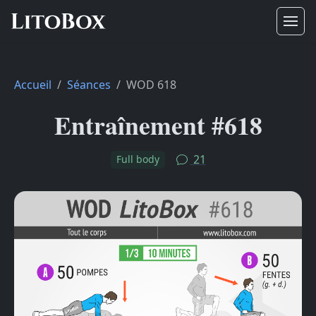
Accueil
Séances
WOD 618
Entraînement #618
21
Full body