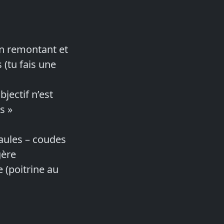
 en remontant et
 (tu fais une
bjectif n’est
s »
paules – coudes
gère
 (poitrine au