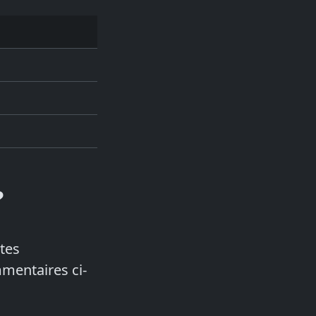
?
 tes
mmentaires ci-