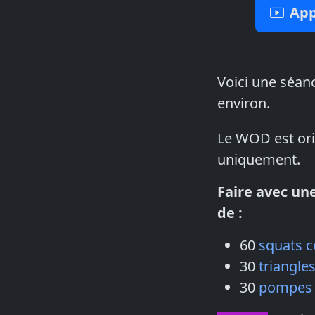
App
Voici une séanc
environ.
Le WOD est ori
uniquement.
Faire avec un
de :
60
squats 
30
triangle
30
pompes