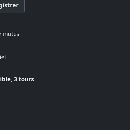
gistrer
 minutes
iel
ble, 3 tours