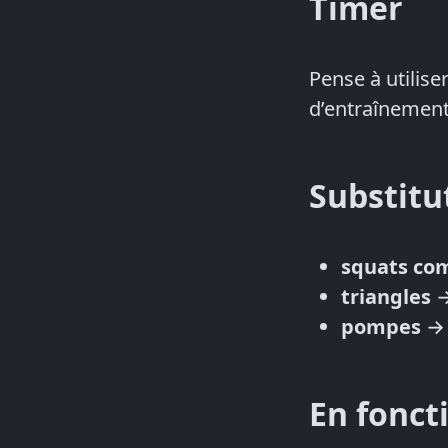
Timer
Pense à utilise
d’entraînement
Substitu
squats co
triangles
pompes
En fonct