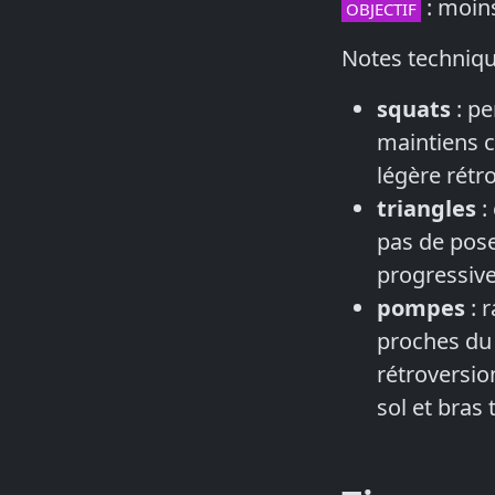
: moins
OBJECTIF
Notes techniqu
squats
: pe
maintiens c
légère rétr
triangles
:
pas de pose
progressiv
pompes
: 
proches du 
rétroversi
sol et bras 