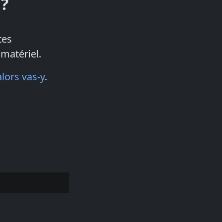
 ?
tes
matériel.
alors vas-y
.