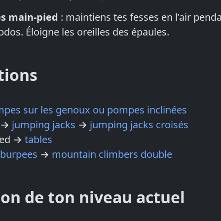
es main-pied
: maintiens tes fesses en l’air penda
bdos. Éloigne les oreilles des épaules.
tions
pes sur les genoux ou pompes inclinées
e →
jumping jacks
→
jumping jacks croisés
ied →
tables
 burpees
→
mountain climbers double
ion de ton niveau actuel