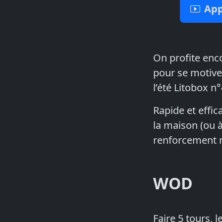
App
On profite enc
pour se motiver
l’été Litobox n°
Rapide et effic
la maison (ou à
renforcement m
WOD
Faire 5 tours, 