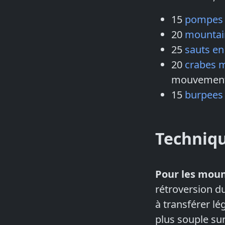
15
pompes
20
mountai
25
sauts en
20
crabes 
mouvements
15
burpees
Techniq
Pour les moun
rétroversion d
à transférer lé
plus souple sur