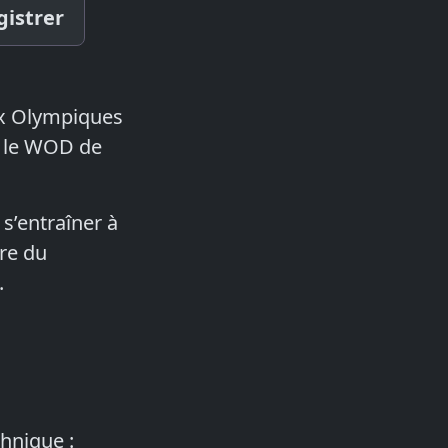
gistrer
ux Olympiques
ci le WOD de
 s’entraîner à
ire du
.
chnique :