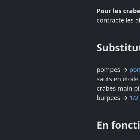
Pour les crab
contracte les a
Substitu
pompes →
pom
sauts en étoil
crabes main-p
burpees →
1/2
En fonct