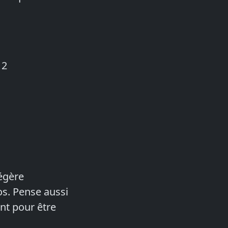
 2
légère
os. Pense aussi
ant pour être