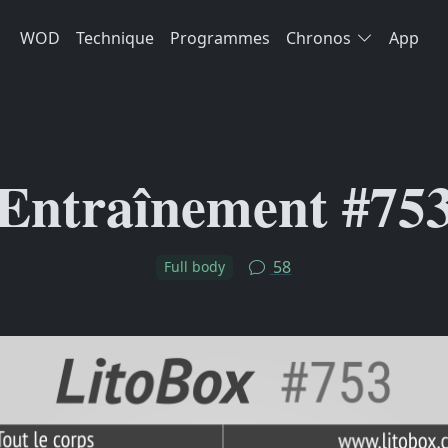
WOD
Technique
Programmes
Chronos
App
Entraînement #75
58
Full body