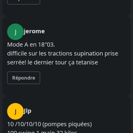
jerome
J
Mode A en 18″03.
difficile sur les tractions supination prise
serrée! le dernier tour ça tetanise
Répondre
Jlp
J
10 /10/10/10 (pompes piquées)
100 swing 1 main 32 kilos