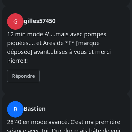
gilles57450
G
12 min mode A’….mais avec pompes
piquées…. et Ares de *F* [marque
déposée] avant…bises à vous et merci
Pierre!!!
Répondre
Bastien
B
28’40 en mode avancé. C’est ma première
séance avec toi. Dur dur mais hâte de voir