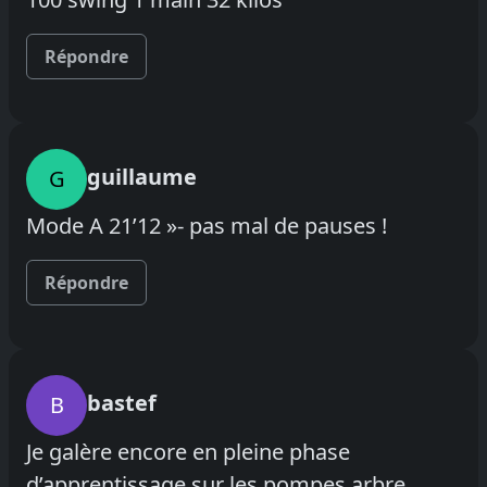
Répondre
guillaume
G
Mode A 21’12 »- pas mal de pauses !
Répondre
bastef
B
Je galère encore en pleine phase
d’apprentissage sur les pompes arbre