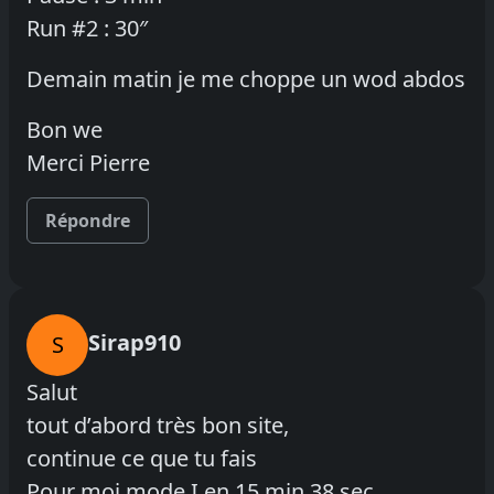
Run #2 : 30″
Demain matin je me choppe un wod abdos
Bon we
Merci Pierre
Répondre
Sirap910
S
Salut
tout d’abord très bon site,
continue ce que tu fais
Pour moi mode I en 15 min 38 sec