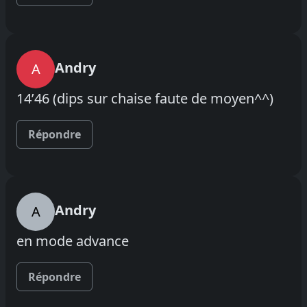
Andry
A
14’46 (dips sur chaise faute de moyen^^)
Répondre
Andry
A
en mode advance
Répondre