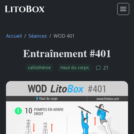
Accueil
Séances
WOD 401
Entraînement #401
21
callisthénie
Haut du corps