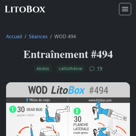
Accueil
Séances
WOD 494
Entraînement #494
19
Abdos
callisthénie