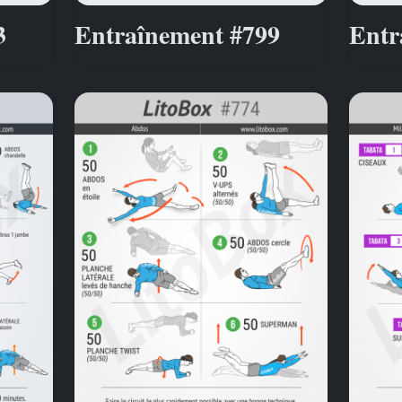
3
Entraînement #799
Entr