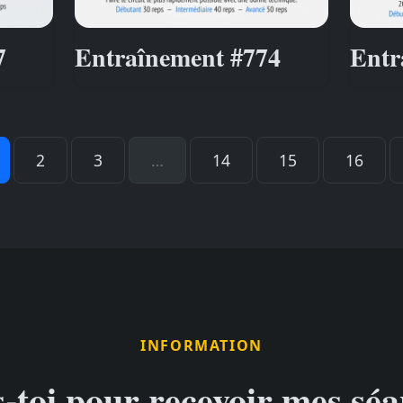
7
Entraînement #774
Entr
2
3
…
14
15
16
INFORMATION
s-toi pour recevoir mes séa