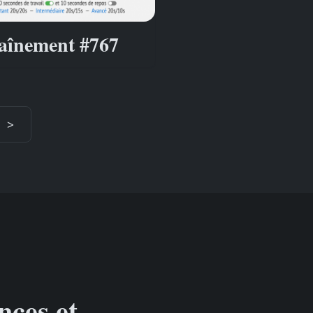
aînement #767
>
nces et