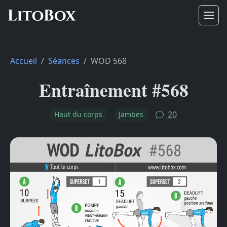
Accueil
Séances
WOD 568
Entraînement #568
20
Haut du corps
Jambes