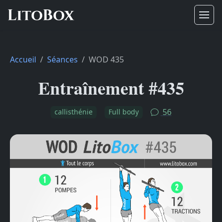
Accueil
Séances
WOD 435
Entraînement #435
56
callisthénie
Full body