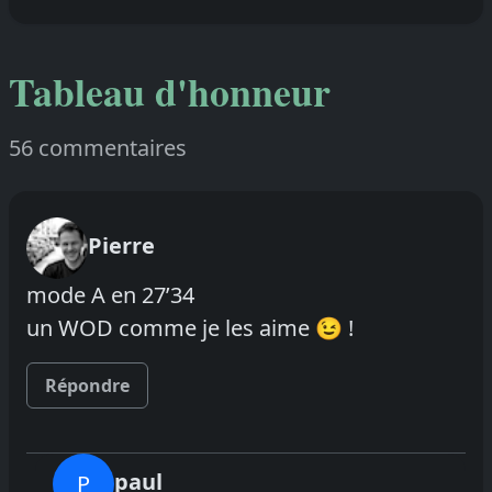
Tableau d'honneur
56 commentaires
Pierre
mode A en 27’34
un WOD comme je les aime 😉 !
Répondre
paul
P