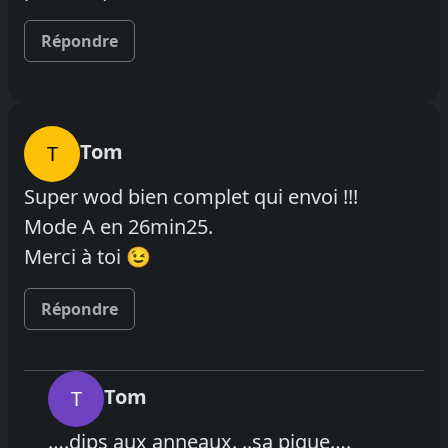
Répondre
Tom
T
Super wod bien complet qui envoi !!!
Mode A en 26min25.
Merci à toi 😉
Répondre
Tom
T
….dips aux anneaux. ..sa pique….