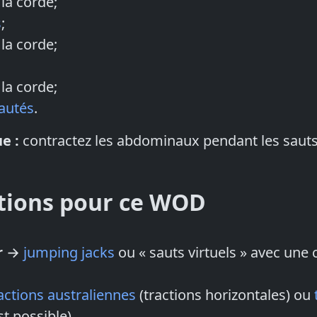
 la corde;
s
;
 la corde;
 la corde;
autés
.
e :
contractez les abdominaux pendant les sauts
tions pour ce WOD
r
→
jumping jacks
ou « sauts virtuels » avec une
actions australiennes
(tractions horizontales) ou
st possible).