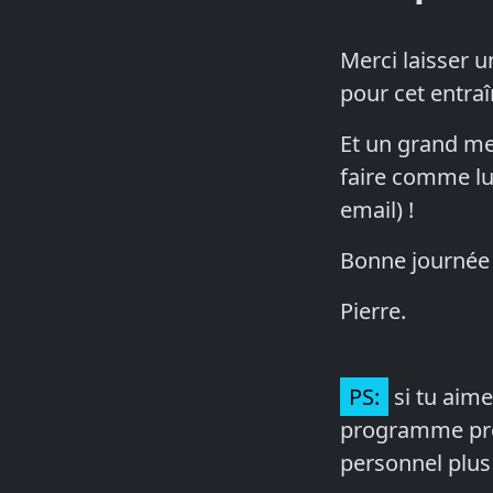
Merci laisser 
pour cet entra
Et un grand mer
faire comme lu
email) !
Bonne journée 
Pierre.
PS:
si tu aime
programme progr
personnel plus