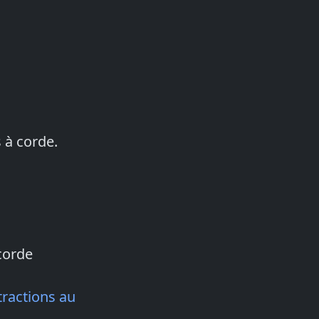
 à corde.
 corde
tractions au