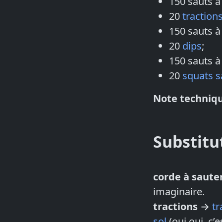
150 sauts à
20
traction
150 sauts à
20
dips
;
150 sauts à
20
squats s
Note techniqu
Substitu
corde à saute
imaginaire.
tractions
→
tr
sol
(oui oui, c’e