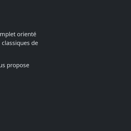
complet orienté
s classiques de
ous propose