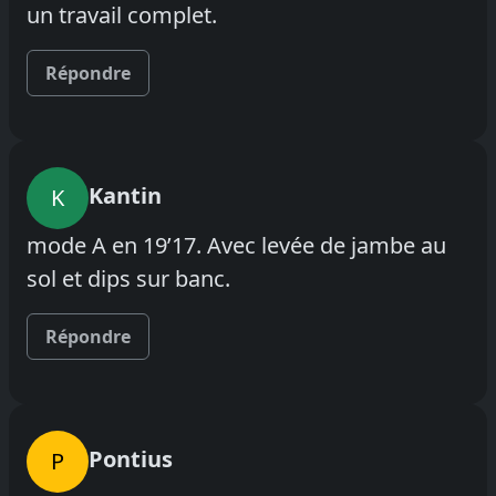
un travail complet.
Répondre
Kantin
K
mode A en 19’17. Avec levée de jambe au
sol et dips sur banc.
Répondre
Pontius
P