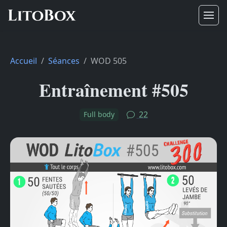
Accueil
Séances
WOD 505
Entraînement #505
22
Full body