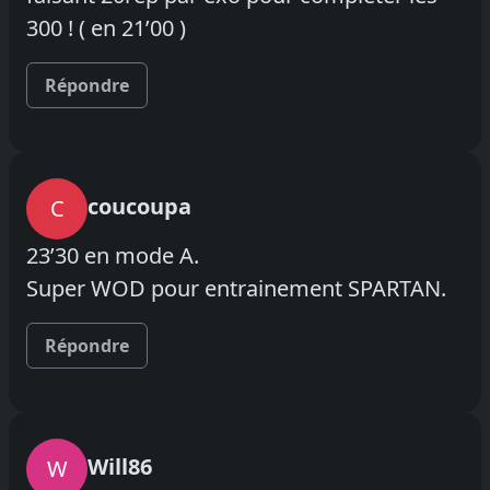
300 ! ( en 21’00 )
Répondre
coucoupa
C
23’30 en mode A.
Super WOD pour entrainement SPARTAN.
Répondre
Will86
W