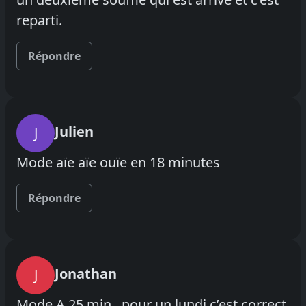
reparti.
Répondre
Julien
J
Mode aïe aïe ouïe en 18 minutes
Répondre
Jonathan
J
Mode A 25 min , pour un lundi c’est correct