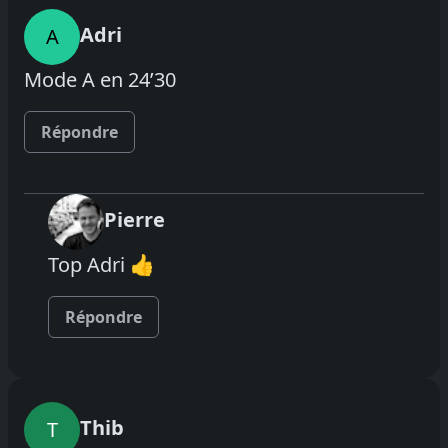
Adri
A
Mode A en 24’30
Répondre
Pierre
Top Adri 👍
Répondre
Thib
T