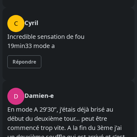
Cyril
C
Incredible sensation de fou
19min33 mode a
Répondre
Damien-e
D
En mode A 29’30’’, j’étais déjà brisé au
début du deuxième tour… peut être
commencé trop vite. A la fin du 3ème j’ai
un deuxième souffle qui est arrivé et c’est