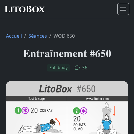
Accueil
Séances
WOD 650
Entraînement #650
36
Full body