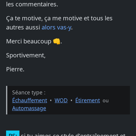
les commentaires.
Ça te motive, ça me motive et tous les
autres aussi
alors vas-y
.
Merci beaucoup 👊.
Sportivement,
Pierre.
Séance type :
Échauffement
•
WOD
•
Étirement
ou
Automassage
PS:
si tu aimes ce style d'entraînement et