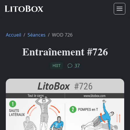
Accueil
Séances
WOD 726
Entraînement #726
37
HIIT