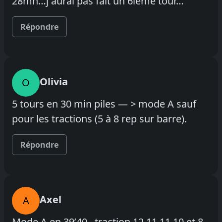
28mn…j aurai pas fait un 6ieme tour…
Répondre
Olivia
O
5 tours en 30 min piles — > mode A sauf
pour les tractions (5 à 8 rep sur barre).
Répondre
Axel
A
Mode A en 39’40 , traction 12 11 11 10 et 8