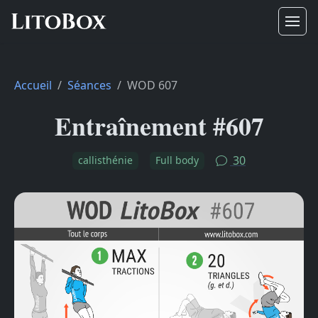
Accueil
Séances
WOD 607
Entraînement #607
30
callisthénie
Full body