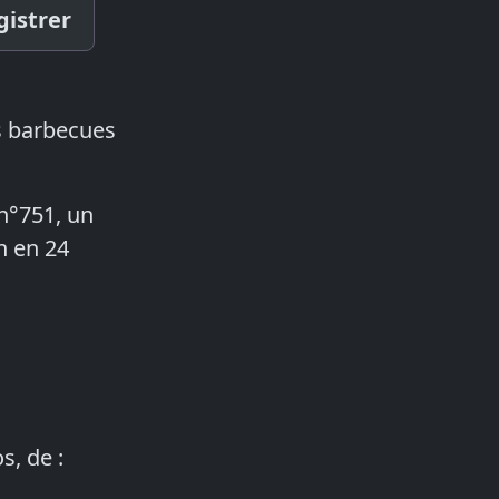
gistrer
es barbecues
 n°751, un
on en 24
s, de :