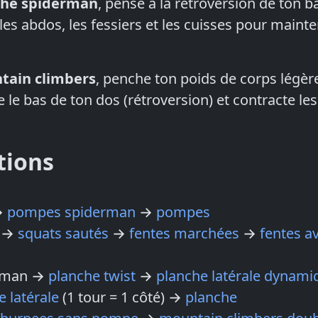
che spiderman
, pense à la rétroversion de ton b
les abdos, les fessiers et les cuisses pour mainte
tain climbers
, penche ton poids de corps légè
lle le bas de ton dos (rétroversion) et contracte le
tions
→
pompes spiderman
→
pompes
s →
squats sautés
→
fentes marchées
→
fentes a
erman →
planche twist
→
planche latérale dynami
e latérale
(1 tour = 1 côté) →
planche