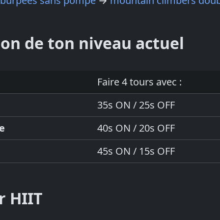
 burpees sans pompe
→
mountain climbers doub
ion de ton niveau actuel
Faire 4 tours avec :
35s ON / 25s OFF
e
40s ON / 20s OFF
45s ON / 15s OFF
r HIIT