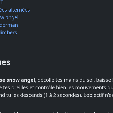
 T
ées alternées
ow angel
iderman
limbers
ues
rse snow angel
, décolle tes mains du sol, baisse
de tes oreilles et contrôle bien les mouvements 
nd tu les descends (1 à 2 secondes). L’objectif n’e