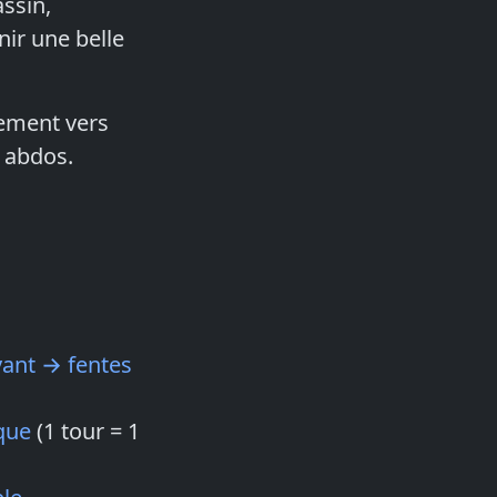
assin,
nir une belle
rement vers
s abdos.
vant → fentes
que
(1 tour = 1