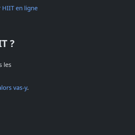
 HIIT en ligne
IT ?
s les
alors vas-y
.