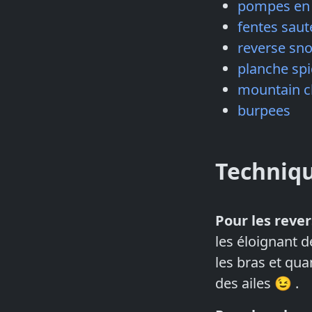
pompes en
fentes saut
reverse sn
planche sp
mountain c
burpees
Techniq
Pour les reve
les éloignant 
les bras et qua
des ailes 😉 .