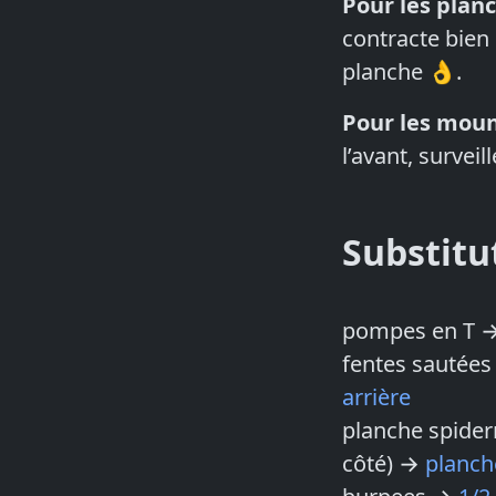
Pour les plan
contracte bien 
planche 👌.
Pour les moun
l’avant, survei
Substitu
pompes en T 
fentes sautée
arrière
planche spid
côté) →
planch