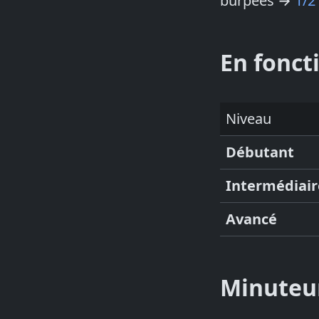
burpees →
1/2
En fonct
Niveau
Débutant
Intermédiair
Avancé
Minuteu