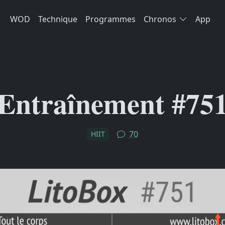
WOD
Technique
Programmes
Chronos
App
Entraînement #75
70
HIIT