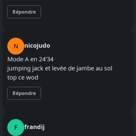
Répondre
nicojudo
N
Mode A en 24’34
jumping jack et levée de jambe au sol
top ce wod
Répondre
frandij
F