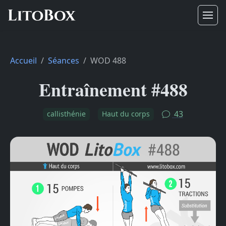
Accueil
Séances
WOD 488
Entraînement #488
43
callisthénie
Haut du corps