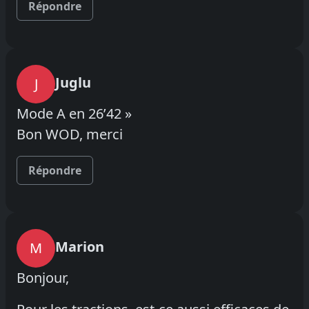
Répondre
Juglu
J
Mode A en 26’42 »
Bon WOD, merci
Répondre
Marion
M
Bonjour,