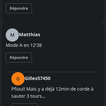
Répondre
Matthias
M
Mode A en 12’38
Répondre
Gilles57450
G
Pfiou!! Mais y a déjà 12min de corde à
sauter 3 tours…