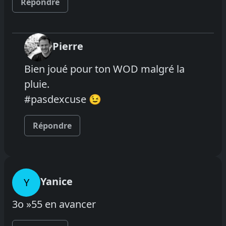
Répondre
Pierre
Bien joué pour ton WOD malgré la
pluie.
#pasdexcuse 😉
Répondre
Yanice
Y
3o »55 en avancer