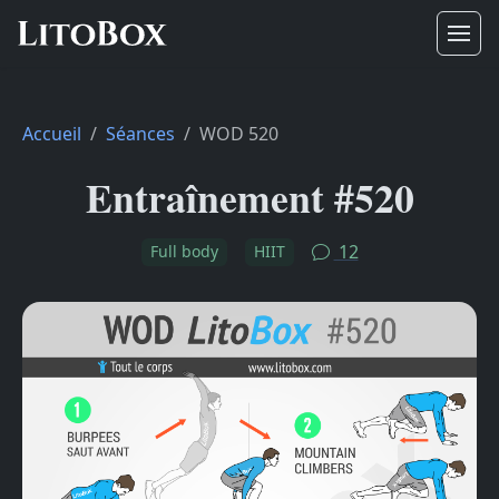
Accueil
Séances
WOD 520
Entraînement #520
12
Full body
HIIT