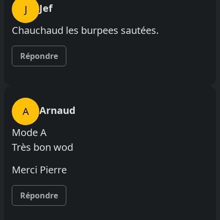
Jef
J
Chauchaud les burpees sautées.
Répondre
Arnaud
A
Mode A
Très bon wod
Merci Pierre
Répondre