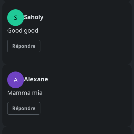
Saholy
S
Good good
Répondre
Alexane
A
Mamma mia
Répondre