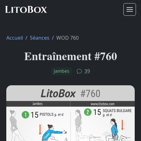
Accueil
Séances
WOD 760
Entraînement #760
39
Jambes