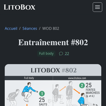
Accueil
Séances
WOD 802
Entraînement #802
22
Full body