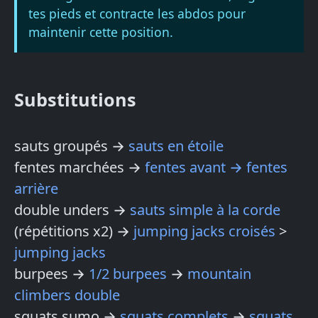
tes pieds et contracte les abdos pour
maintenir cette position.
Substitutions
sauts groupés →
sauts en étoile
fentes marchées →
fentes avant → fentes
arrière
double unders →
sauts simple à la corde
(répétitions x2) →
jumping jacks croisés
>
jumping jacks
burpees →
1/2 burpees
→
mountain
climbers double
squats sumo →
squats complets
→
squats