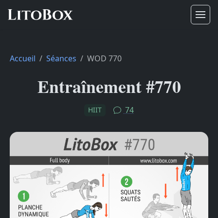
Accueil
Séances
WOD 770
Entraînement #770
74
HIIT