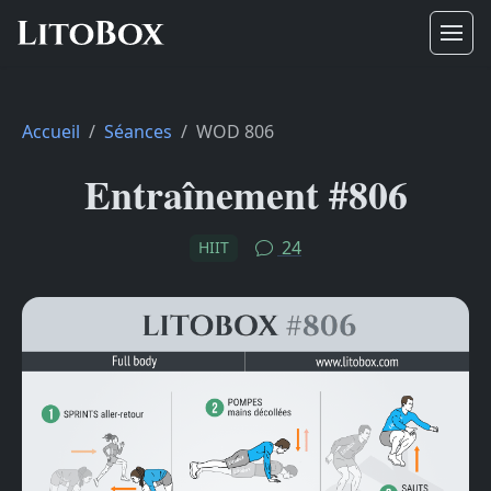
Accueil
Séances
WOD 806
Entraînement #806
24
HIIT