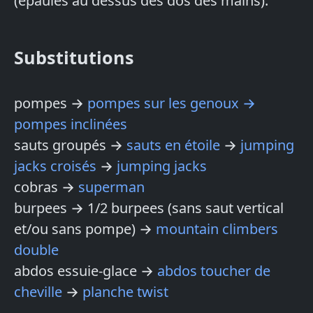
(épaules au dessus des dos des mains).
Substitutions
pompes →
pompes sur les genoux →
pompes inclinées
sauts groupés →
sauts en étoile
→
jumping
jacks croisés
→
jumping jacks
cobras →
superman
burpees → 1/2 burpees (sans saut vertical
et/ou sans pompe) →
mountain climbers
double
abdos essuie-glace →
abdos toucher de
cheville
→
planche twist