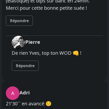
(élastique) et dips sur banc en 24min.
Merci pour cette bonne petite suée !
Répondre
Pierre
De rien Yves, top ton WOD 👊 !
Répondre
Adri
A
21’30´´ en avancé 🙂