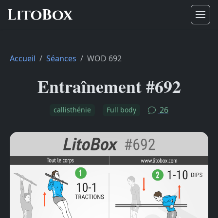
Accueil
Séances
WOD 692
Entraînement #692
26
callisthénie
Full body