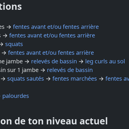
tions
ées →
fentes avant et/ou fentes arrière
es →
fentes avant et/ou fentes arrière
 →
squats
e →
fentes avant et/ou fentes arrière
une jambe →
relevés de bassin
→
leg curls au sol
sin sur 1 jambe →
relevés de bassin
s →
squats sautés
→
fentes marchées
→
fentes a
→
palourdes
ion de ton niveau actuel