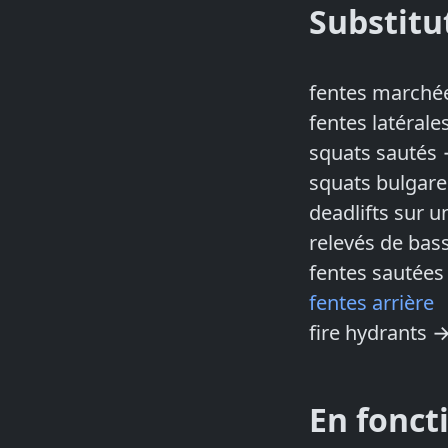
Substitu
fentes march
fentes latéral
squats sautés
squats bulgar
deadlifts sur 
relevés de bas
fentes sautée
fentes arrière
fire hydrants 
En fonct