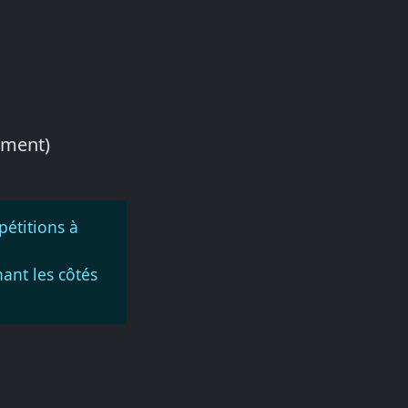
vement)
pétitions à
nant les côtés