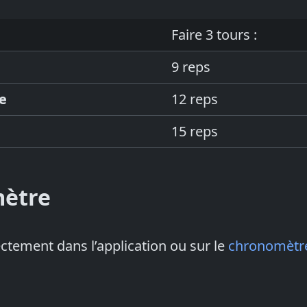
Faire 3 tours :
9 reps
e
12 reps
15 reps
ètre
ectement dans l’application ou sur le
chronomètre