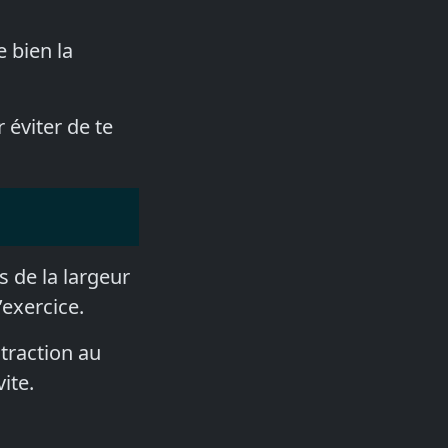
e bien la
 éviter de te
és de la largeur
’exercice.
ntraction au
ite.