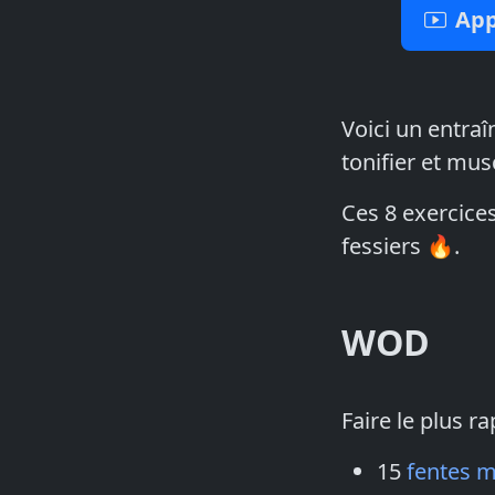
App
Voici un entra
tonifier et mus
Ces 8 exercices
fessiers 🔥.
WOD
Faire le plus r
15
fentes 