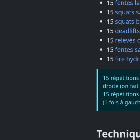
15
fentes l
15
squats s
15
squats b
15
deadlift
15
relevés 
15
fentes s
15
fire hyd
15 répétitions
droite (on fait
15 répétitions
(1 fois à gauch
Techniq